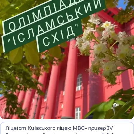
На історичному факультеті Київського
Ліцеїст Київського ліцею МВС– призер IV
національного університету імені Тараса