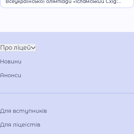
Всеукраїнської олімпіади «Ісламський Схід:
Шевченка відбувся фінал IV Всеукраїнської
історія та сучасність»
олімпіади «Ісламський Схід: історія та
сучасність».
Про ліцей
Команда
Новини
Установчі документи
Загальна інформація
Анонси
Фото та відео галерея
Для вступників
Для ліцеїстів