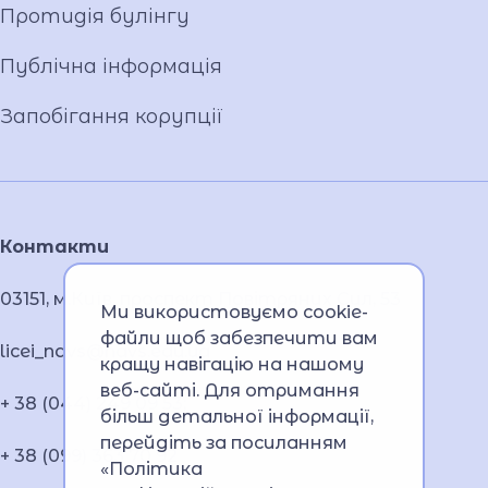
Протидія булінгу
Публічна інформація
Запобігання корупції
Контакти
03151, м.Київ, проспект Повітряних Сил, 53
Ми використовуємо cookie-
файли щоб забезпечити вам
licei_navs@navs.edu.ua
кращу навігацію на нашому
веб-сайті. Для отримання
+ 38 (044) 249 09 53;
більш детальної інформації,
перейдіть за посиланням
+ 38 (099) 363 70 92
«Політика