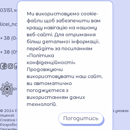
03151, м.Київ, проспект Повітряних Сил, 53
Ми використовуємо cookie-
файли щоб забезпечити вам
licei_navs@navs.edu.ua
кращу навігацію на нашому
веб-сайті. Для отримання
+ 38 (044) 249 09 53;
більш детальної інформації,
перейдіть за посиланням
+ 38 (099) 363 70 92
«Політика
конфіденційності»
.
Продовжуючи
використовувати наш сайт,
ви автоматично
Київський ліцей МВС України
погоджуєтеся з
використанням даних
технологій.
© 2024 Якщо не зазначено інше всі матеріали розміщені на умовах
ліцензії:
Погодитись
Creative Commons Attribution 4.0 International license
Розробник порталу:
Державна ІТ-компанія «ІНФОТЕХ»