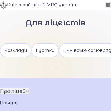
Київський ліцей МВС України
Сховати
Контраст
налаштування
Для ліцеїстів
Шрифт
Розклади
Гуртки
Учнівське самовря
Про ліцей
Команда
Новини
Установчі документи