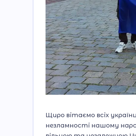
Щиро вітаємо всіх україн
незламності нашому наро
вільною та незалежною У