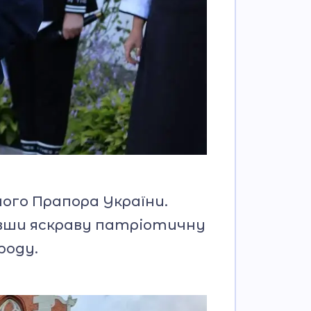
ого Прапора України.
ривши яскраву патріотичну
роду.