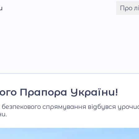
и
Про л
Шрифт
Команда
Установчі докум
Загальна інформац
Фото та відео га
ого Прапора України!
еї безпекового спрямування відбувся урочи
и.