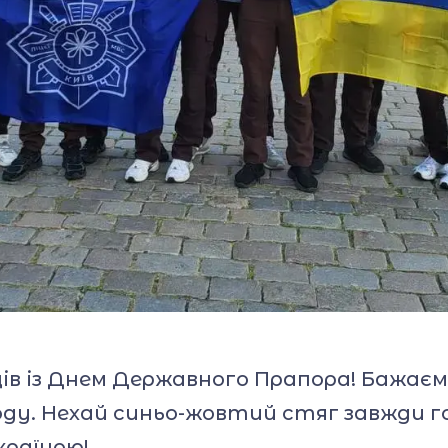
ців із Днем Державного Прапора! Бажаєм
ду. Нехай синьо-жовтий стяг завжди 
країною!