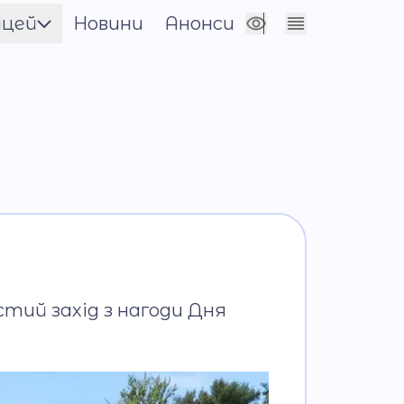
іцей
Новини
Анонси
Сховати налаштування
енти
ія
лерея
стий захід з нагоди Дня