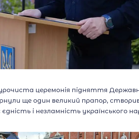
 урочиста церемонія підняття Державн
горнули ще один великий прапор, ство
 єдність і незламність українського на