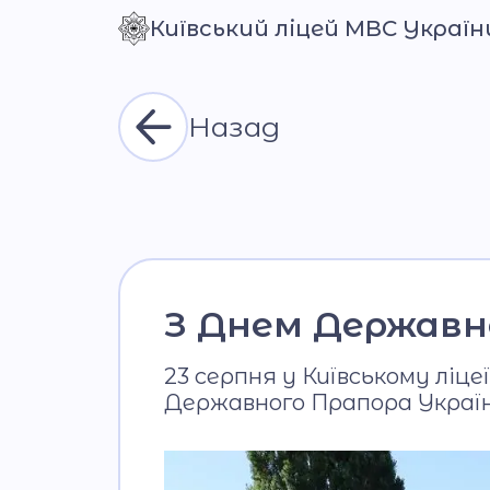
Київський ліцей МВС Україн
Контраст
Назад
З Днем Державн
23 серпня у Київському ліц
Державного Прапора Україн