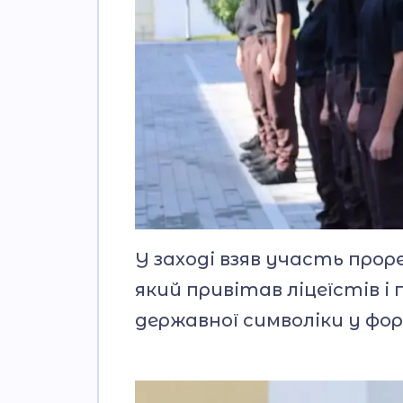
У заході взяв участь прор
який привітав ліцеїстів і
державної символіки у фор