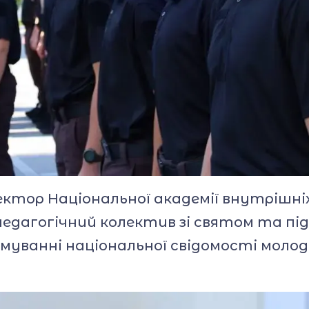
ектор Національної академії внутрішніх
 педагогічний колектив зі святом та п
муванні національної свідомості молоді