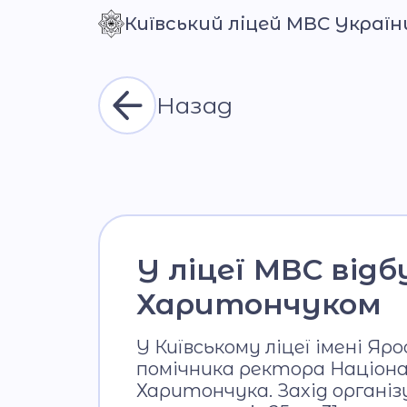
Київський ліцей МВС Україн
Контраст
Назад
У ліцеї МВС від
Харитончуком
У Київському ліцеї імені 
помічника ректора Націона
Харитончука. Захід організ