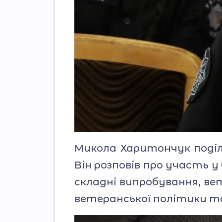
Микола Харитончук поділ
Він розповів про участь 
складні випробування, ве
ветеранської політики та