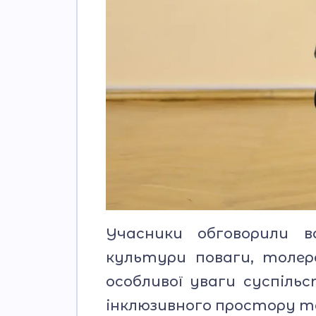
Учасники обговорили в
культури поваги, толе
особливої уваги суспіль
інклюзивного простору та