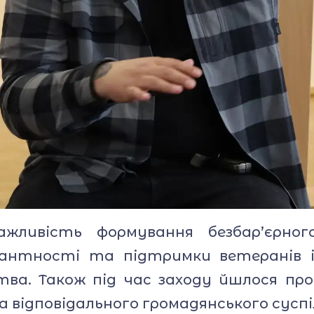
ажливість формування безбар’єрног
рантності та підтримки ветеранів і
ства. Також під час заходу йшлося про
 відповідального громадянського сусп