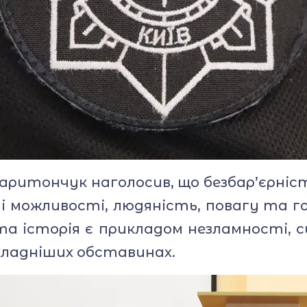
аритончук наголосив, що безбар’єрність
вні можливості, людяність, повагу та
та історія є прикладом незламності, 
кладніших обставинах.