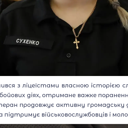
ився з ліцеїстами власною історією с
у бойових діях, отримане важке поране
теран продовжує активну громадську д
 підтримує військовослужбовців і моло