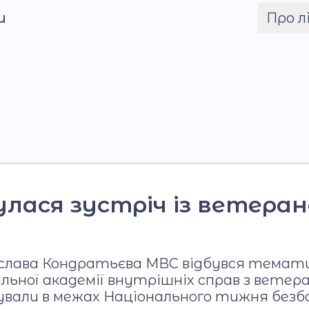
и
Про л
Шрифт
Команда
Установчі докум
Загальна інформац
Фото та відео га
булася зустріч із ветер
Ярослава Кондратьєва МВС відбувся тема
льної академії внутрішніх справ з ветер
ували в межах Національного тижня безбар