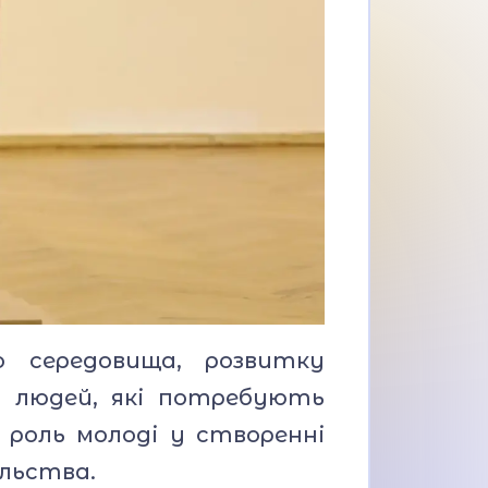
о середовища, розвитку
 людей, які потребують
 роль молоді у створенні
ільства.