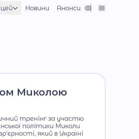
іцей
Новини
Анонси
Сховати налаштування
енти
ія
лерея
аном Миколою
тичний тренінг за участю
анської політики Миколи
’єрності, який в Україні