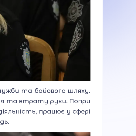
лужби та бойового шляху.
ння та втрату руки. Попри
іяльність, працює у сфері
дь.