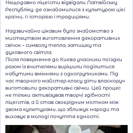
Нещодавно ліцеїсти відвідали Латвійську
Республіку, де ознайомилися з культурою цієї
країни, її історією і традиціями.
Надзвичайно цікавим було знайомство з
мистецтвом виготовлення декоративних
свічок – символу тепла, затишку та
духовного світла.
Після повернення до Києва учасники поїздки
разом із вчителями вирішили поділитися
набутими вміннями з одногрупниками. Під
час творчого майстер-класу діти власноруч
виготовили декоративні свічки. Цей процес
не тільки активізував творчі здібності
ліцеїстів, а й став своєрідним містком між
двома культурами, що зближує народи та
виховує в молоді почуття єдності.