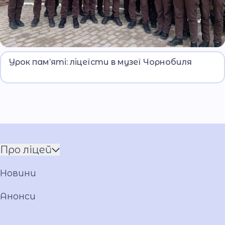
Ліцеїсти Київського ліцею імені Ярослава
Урок пам’яті: ліцеїсти в музеї Чорнобиля
Кондратьєва відвідали Національний музей
Чорнобиля, де поринули в атмосферу
трагічних подій 1986 року. Експозиція вразила
їх глибиною символізму: обгорілі фотографії,
зруйновані годинники, дитячі іграшки, що
стали мовчазними свідками катастрофи.
Про ліцей
Команда
Новини
Установчі документи
Загальна інформація
Анонси
Фото та відео галерея