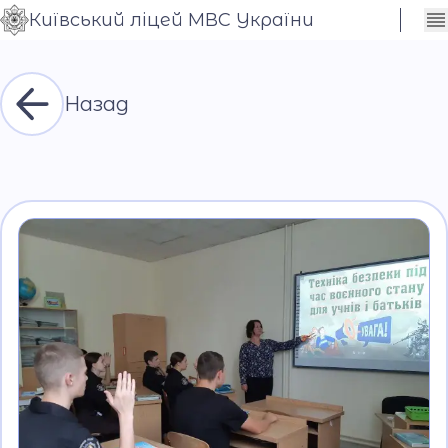
Київський ліцей МВС України
Сховати
Контраст
налаштування
Шрифт
Назад