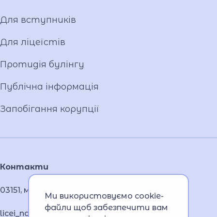
Для вступників
Для ліцеїстів
Протидія булінгу
Публічна інформація
Запобігання корупції
Контакти
03151, м.Київ, проспект Повітряних Сил, 53
Ми використовуємо cookie-
файли щоб забезпечити вам
licei_navs@navs.edu.ua