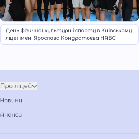
Доброю традицією стало проведення Дня
День фізичної культури і спорту в Київському
фізичної культури та спорту в ліцеї. Цього
ліцеї імені Ярослава Кондратьєва НАВС
року до спортивного дійства долучився весь
особовий склад освітнього закладу.
Про ліцей
Команда
Новини
Установчі документи
Загальна інформація
Анонси
Фото та відео галерея