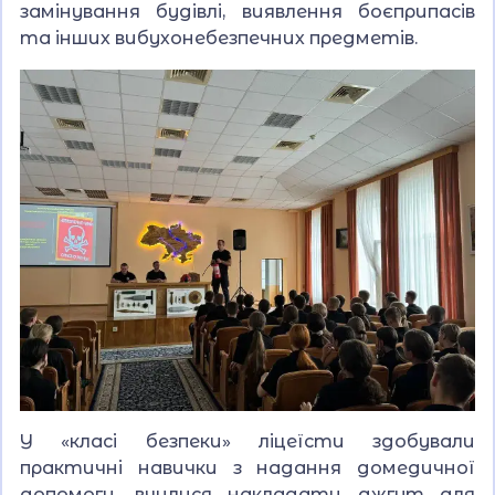
замінування будівлі, виявлення боєприпасів
та інших вибухонебезпечних предметів.
У «класі безпеки» ліцеїсти здобували
практичні навички з надання домедичної
допомоги, вчилися накладати джгут для