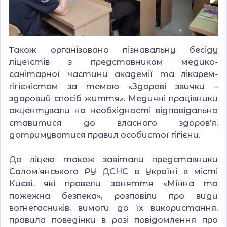
Також організовано пізнавальну бесіду
ліцеїстів з представником медико-
санітарної частини академії та лікарем-
гігієністом за темою «Здорові звички –
здоровий спосіб життя». Медичні працівники
акцентували на необхідності відповідально
ставитися до власного здоров’я,
дотримуватися правил особистої гігієни.
До ліцею також завітали представники
Солом’янського РУ ДСНС в Україні в місті
Києві, які провели заняття «Мінна та
пожежна безпека», розповіли про види
вогнегасників, вимоги до їх використання,
правила поведінки в разі повідомлення про