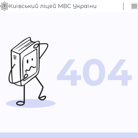
Київський ліцей МВС України
Сховати
Контраст
налаштування
Шрифт
404