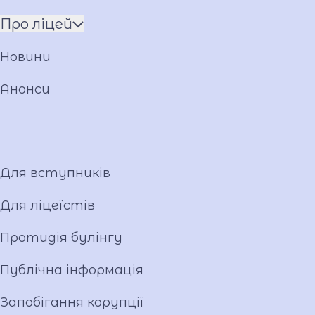
Про ліцей
Команда
Новини
Установчі документи
Загальна інформація
Анонси
Фото та відео галерея
Для вступників
Для ліцеїстів
Протидія булінгу
Публічна інформація
Запобігання корупції