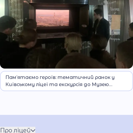
До Дня вшанування учасників ліквідації
Пам’ятаємо героїв: тематичний ранок у
наслідків аварії на Чорнобильській атомній
Київському ліцеї та екскурсія до Музею
електростанції в Київському ліцеї імені
Чорнобиля
Ярослава Кондратьєва НАВС відбувся
тематичний ранок, присвячений пам’яті
героїв-ліквідаторів. Захід став важливим
уроком для молодого покоління про трагедію,
яка змінила історію України та світу.
Про ліцей