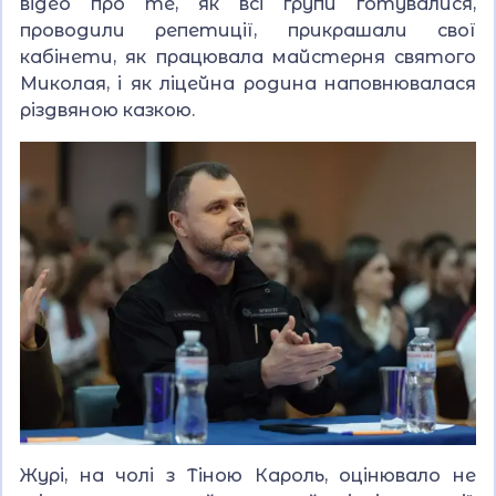
відео про те, як всі групи готувалися,
проводили репетиції, прикрашали свої
кабінети, як працювала майстерня святого
Миколая, і як ліцейна родина наповнювалася
різдвяною казкою.
Журі, на чолі з Тіною Кароль, оцінювало не