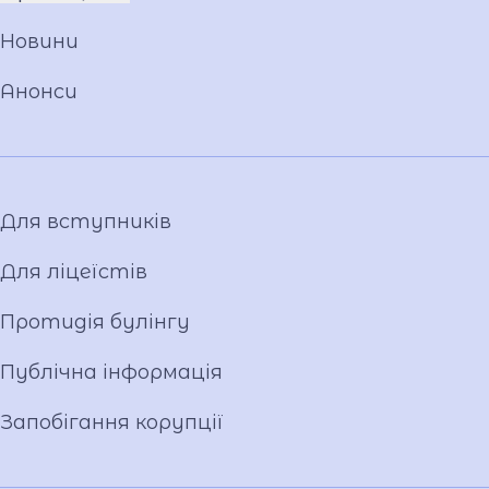
Команда
Новини
Установчі документи
Загальна інформація
Анонси
Фото та відео галерея
Для вступників
Для ліцеїстів
Протидія булінгу
Публічна інформація
Запобігання корупції