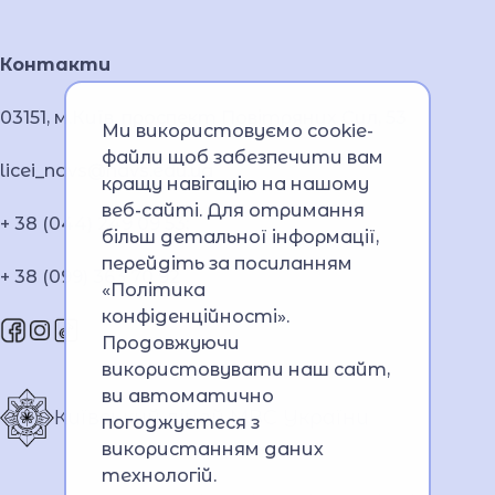
Контакти
03151, м.Київ, проспект Повітряних Сил, 53
Ми використовуємо cookie-
файли щоб забезпечити вам
licei_navs@navs.edu.ua
кращу навігацію на нашому
веб-сайті. Для отримання
+ 38 (044) 249 09 53;
більш детальної інформації,
перейдіть за посиланням
+ 38 (099) 363 70 92
«Політика
конфіденційності»
.
Продовжуючи
використовувати наш сайт,
ви автоматично
Київський ліцей МВС України
погоджуєтеся з
використанням даних
технологій.