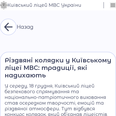
Київський ліцей МВС України
Сховати
Контраст
налаштування
Шрифт
Назад
Різдвяні колядки у Київському
ліцеї МВС: традиції, які
надихають
У середу, 18 грудня, Київський ліцей
безпекового спрямування та
національно-патріотичного виховання
став осередком творчості, емоцій та
різдвяної атмосфери. Тут відбувся
конкурс колядок, який об’єднав ліцеїстів