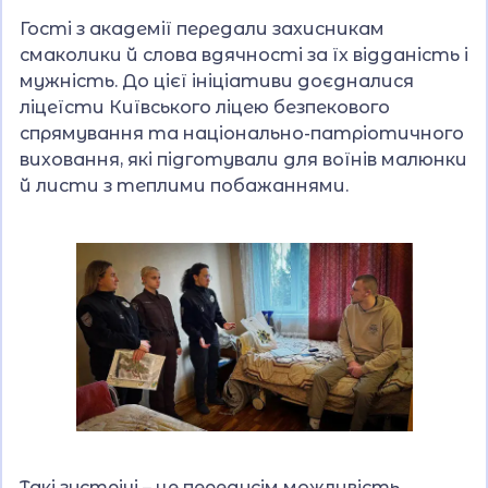
Гості з академії передали захисникам
смаколики й слова вдячності за їх відданість і
мужність. До цієї ініціативи доєдналися
ліцеїсти Київського ліцею безпекового
спрямування та національно-патріотичного
виховання, які підготували для воїнів малюнки
й листи з теплими побажаннями.
Такі зустрічі – це передусім можливість