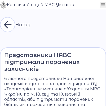
Київський ліцей МВС України
Сховати
Контраст
налаштування
Шрифт
Назад
Представники НАВС
підтримали поранених
захисників
6 лютого представники Національної
академії внутрішніх справ відвідали ДУ
«Територіальне медичне об’єднання МВС
України по м. Києву та Київській
області», аби підтримати поранених
бійців, які проходять лікування та