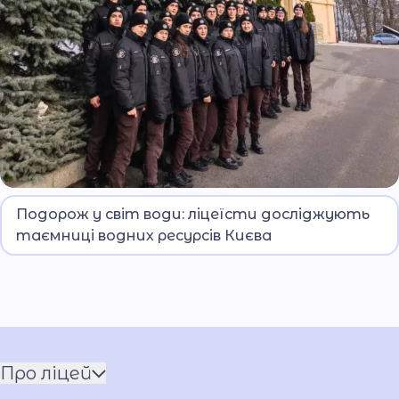
Ліцеїсти Київського ліцею імені Ярослава
Подорож у світ води: ліцеїсти досліджують
Кондратьєва здійснили захопливу освітню
таємниці водних ресурсів Києва
подорож до Водно-інформаційного центру,
знаного як Музей води. Мета цієї екскурсії –
поглибити знання про водні ресурси, їхню роль
у житті міста й важливість раціонального
використання.
Про ліцей
Команда