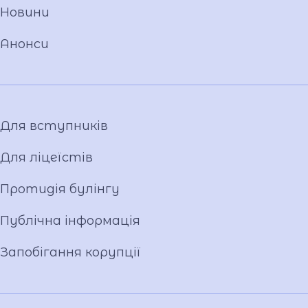
Новини
Установчі документи
Загальна інформація
Анонси
Фото та відео галерея
Для вступників
Для ліцеїстів
Протидія булінгу
Публічна інформація
Запобігання корупції