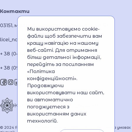
Контакти
03151, м.Київ, проспект Повітряних Сил, 53
Ми використовуємо cookie-
файли щоб забезпечити вам
licei_navs@navs.edu.ua
кращу навігацію на нашому
веб-сайті. Для отримання
+ 38 (044) 249 09 53;
більш детальної інформації,
перейдіть за посиланням
+ 38 (099) 363 70 92
«Політика
конфіденційності»
.
Продовжуючи
використовувати наш сайт,
ви автоматично
Київський ліцей МВС України
погоджуєтеся з
використанням даних
технологій.
© 2024 Якщо не зазначено інше всі матеріали розміщені на умовах