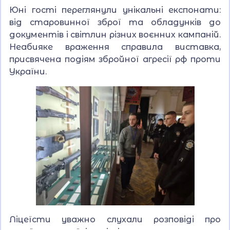
Юні гості переглянули унікальні експонати:
від старовинної зброї та обладунків до
документів і світлин різних воєнних кампаній.
Неабияке враження справила виставка,
присвячена подіям збройної агресії рф проти
України.
Ліцеїсти уважно слухали розповіді про