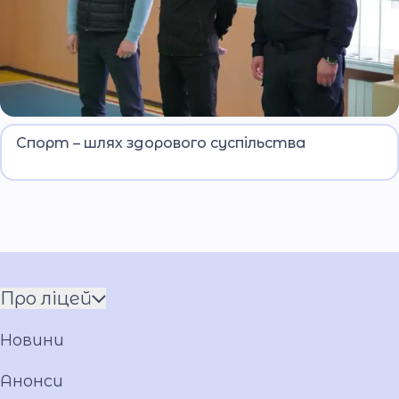
Для збірних команд ліцеїв безпекового
Спорт – шлях здорового суспільства
спрямування та національно-патріотичного
виховання МВС триває підготовка до
спортивних змагань з футболу, волейболу та
баскетболу.
Про ліцей
Команда
Новини
Установчі документи
Загальна інформація
Анонси