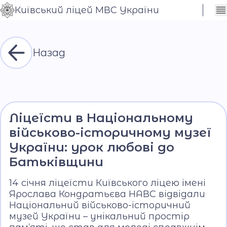
Київський ліцей МВС України
Сховати
Контраст
налаштування
Шрифт
Назад
Ліцеїсти в Національному
військово-історичному музеї
України: урок любові до
Батьківщини
14 січня ліцеїсти Київського ліцею імені
Ярослава Кондратьєва НАВС відвідали
Національний військово-історичний
музей України – унікальний простір