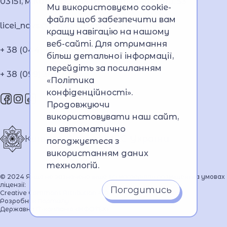
03151, м.Київ, проспект Повітряних Сил, 53
Ми використовуємо cookie-
файли щоб забезпечити вам
licei_navs@navs.edu.ua
кращу навігацію на нашому
веб-сайті. Для отримання
+ 38 (044) 249 09 53;
більш детальної інформації,
перейдіть за посиланням
+ 38 (099) 363 70 92
«Політика
конфіденційності»
.
Продовжуючи
використовувати наш сайт,
ви автоматично
Київський ліцей МВС України
погоджуєтеся з
використанням даних
технологій.
© 2024 Якщо не зазначено інше всі матеріали розміщені на умовах
ліцензії:
Погодитись
Creative Commons Attribution 4.0 International license
Розробник порталу:
Державна ІТ-компанія «ІНФОТЕХ»