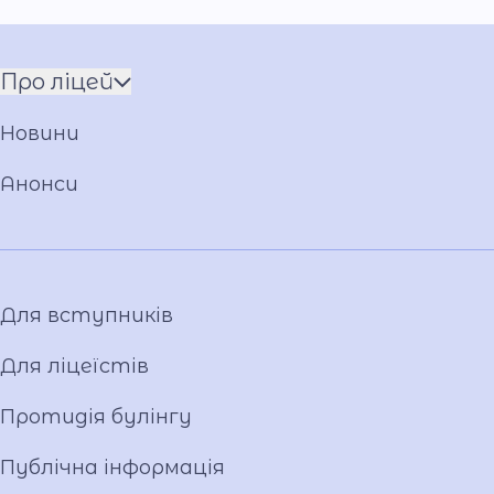
їхній шлях у родині МВС, шлях
відповідальності, служіння та самовідданої
любові до України.
Про ліцей
Команда
Новини
Установчі документи
Загальна інформація
Анонси
Фото та відео галерея
Для вступників
Для ліцеїстів
Протидія булінгу
Публічна інформація