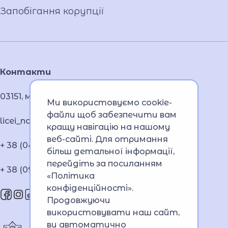
Запобігання корупції
Контакти
03151, м.Київ, проспект Повітряних Сил, 53
Ми використовуємо cookie-
файли щоб забезпечити вам
licei_navs@navs.edu.ua
кращу навігацію на нашому
веб-сайті. Для отримання
+ 38 (044) 249 09 53;
більш детальної інформації,
перейдіть за посиланням
+ 38 (099) 363 70 92
«Політика
конфіденційності»
.
Продовжуючи
використовувати наш сайт,
ви автоматично