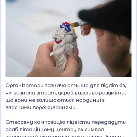
Організатори зазначають, що для підлітків,
які зазнали втрат, украй важливо розуміти,
що вони не залишаються наодинці з
власними переживаннями.
Створену композицію ліцеїсти передадуть
реабілітаційному центру як символ
вдячності й підтримки захисникам України.