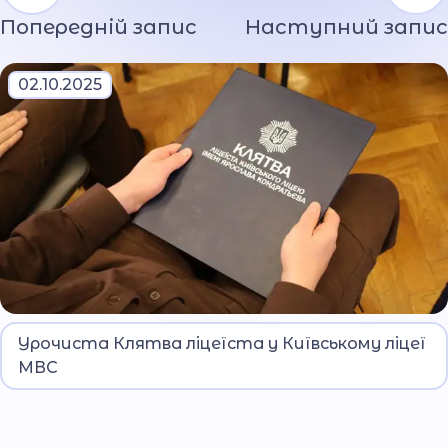
Попередній запис
Наступний запис
02.10.2025
1 жовтня в Київському ліцеї МВС відбулася
Урочиста Клятва ліцеїста у Київському ліцеї
знакова подія — урочистий захід з нагоди
МВС
проголошення Клятви ліцеїста. Цей день
назавжди залишиться в пам’яті юнаків і
дівчат, адже саме з нього розпочинається