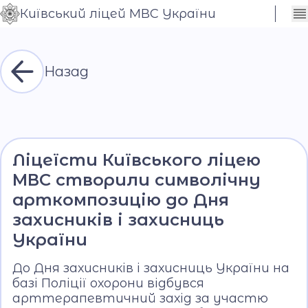
Київський ліцей МВС України
Сховати
Контраст
налаштування
Шрифт
Назад
Ліцеїсти Київського ліцею
МВС створили символічну
арткомпозицію до Дня
захисників і захисниць
України
До Дня захисників і захисниць України на
базі Поліції охорони відбувся
арттерапевтичний захід за участю