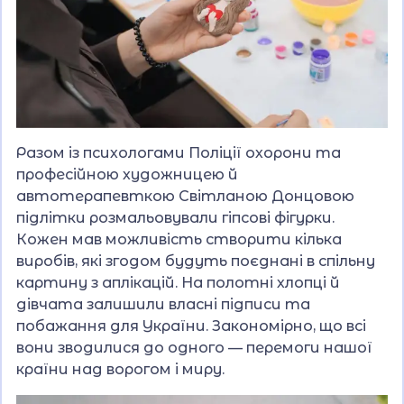
Разом із психологами Поліції охорони та
професійною художницею й
автотерапевткою Світланою Донцовою
підлітки розмальовували гіпсові фігурки.
Кожен мав можливість створити кілька
виробів, які згодом будуть поєднані в спільну
картину з аплікацій. На полотні хлопці й
дівчата залишили власні підписи та
побажання для України. Закономірно, що всі
вони зводилися до одного — перемоги нашої
країни над ворогом і миру.