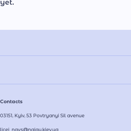
yet.
Contacts
03151, Kyiv, 53 Povtryanyi Sil avenue
licei_navs@naiau.kiev.ua