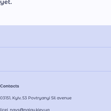
yet.
Contacts
03151, Kyiv, 53 Povtryanyi Sil avenue
licei_navs@naiau.kiev.ua