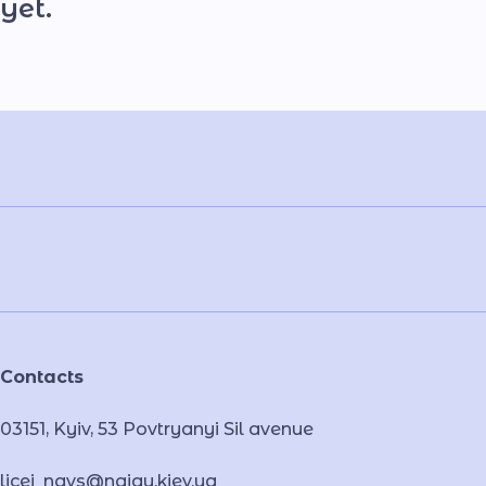
yet.
Contacts
03151, Kyiv, 53 Povtryanyi Sil avenue
licei_navs@naiau.kiev.ua